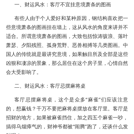
一、财运风水：客厅不宜挂意境萧条的图画
有些人由于个人爱好和某种原因，钢结构喜欢把一
些意境萧条的图画挂在墙上，这从风水的角度来讲并不
适合。所谓意境萧条的图画，大致包括惊涛骇浪、落叶
萧瑟、夕阳残照、孤身荒野、恶兽相搏等几类图画。中
国人的传统就是最讲究意境，如果触目所及全部是这些
凶狠和凄凉的景象，那么居住在这个房子里，心情自然
会大受影响了。
二、财运风水：客厅忌摆麻将桌
客厅忌摆麻将桌，这个是众多“麻雀”们应该注意
的，想赢钱？千万不要把麻将桌摆放在客厅里。客厅是
招财的地方，如果被麻雀挡住，加之四五个麻雀一吵，
搞得乌烟瘴气的，财神爷都被“闹腾”跑了，还谈什么发