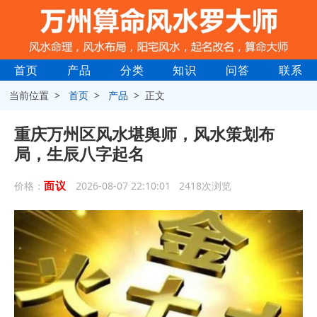
首页
产品
分类
知识
问答
联系
当前位置 >
首页
>
产品
> 正文
重庆万州区风水堪舆师，风水策划布
局，生辰八字起名
面议
价格：
2026-08-07 22:10:01 2418次浏览