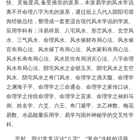
快、灵验度高,备受推崇的派系，本派易学的风水学说
离不开命理八字为先的派系，通过祖上几代人阴阳宅堪
舆经验总结，整理成一套更适合现代风水学说的学派。
应用学科有：沣易祥居、八宅风水、形峦风水、玄空风
水、三气风水、命理风水、风水催财布局心法、风水催
官布局心法、风水催丁布局心法、风水家和布局心法、
风水长寿布局心法、风水艮坎布局消灾心法、八字命理
风水布局心法、阴宅风水之金锁玉关、阴宅风水之玄空
风水、阴宅风水之奇门风水、命理学之滴天髓、命理学
之渊海子平、命理学之三命通会、命理学之家传口诀、
命理学之传统命理学、命理学之盲派、命理学之禄斜马
倒、姓名学、六爻、六壬、奇门遁甲、太乙神数、梅花
易数、水晶能量应用学、易学与国外神秘学的交叉性学
科。
平时，我们常常议论“八字”、“算命”这样的话题。