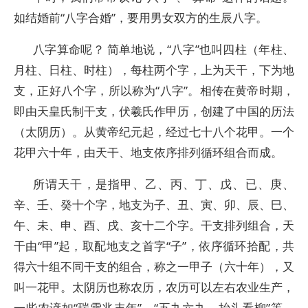
如结婚前“八字合婚”，要用男女双方的生辰八字。
八字算命呢？ 简单地说，“八字”也叫四柱（年柱、
月柱、日柱、时柱），每柱两个字，上为天干，下为地
支，正好八个字，所以称为“八字”。相传在黄帝时期，
即由天皇氏制干支，伏羲氏作甲历，创建了中国的历法
（太阴历）。从黄帝纪元起，经过七十八个花甲。一个
花甲六十年，由天干、地支依序排列循环组合而成。
所谓天干，是指甲、乙、丙、丁、戊、已、庚、
辛、壬、癸十个字，地支为子、丑、寅、卯、辰、巳、
午、未、申、酉、戌、亥十二个字。干支排列组合，天
干由“甲”起，取配地支之首字“子”，依序循环拾配，共
得六十组不同干支的组合，称之一甲子（六十年），又
叫一花甲。太阴历也称农历，农历可以左右农业生产，
一些农谚如“瑞雪兆丰年”，“五九六九，抬头看柳”等，