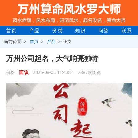
首页
产品
分类
知识
问答
联系
当前位置 >
首页
>
产品
> 正文
万州公司起名，大气响亮独特
面议
价格：
2026-08-06 11:43:01 2887次浏览