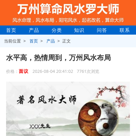
首页
产品
分类
知识
问答
联系
当前位置 >
首页
>
产品
> 正文
水平高，热情周到，万州风水布局
面议
价格：
2026-08-04 20:41:02 7761次浏览