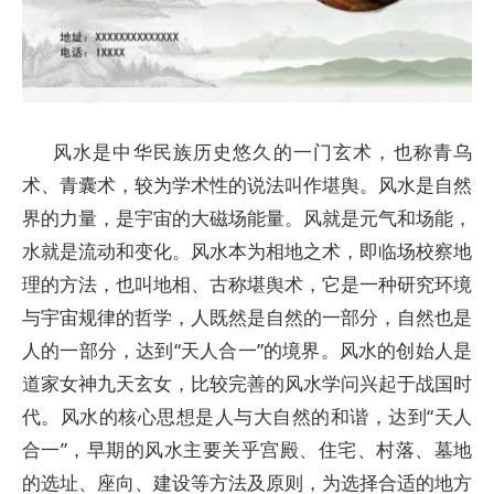
风水是中华民族历史悠久的一门玄术，也称青乌
术、
青囊术
，较为学术性的说法叫作堪舆。风水是自然
界的力量，是宇宙的大磁场能量。风就是
元气
和
场能
，
水就是流动和
变化
。风水本为相地之术，即临场校察地
理的方法，也叫
地相
、古称
堪舆术
，它是一种研究环境
与宇宙规律的哲学，人既然是自然的一部分，自然也是
人的一部分，达到“
天人合一
”的境界。风水的创始人是
道家女神
九天玄女
，比较完善的风水学问兴起于战国时
代。风水的核心思想是人与大自然的和谐，达到“
天人
合一
”，早期的风水主要关乎宫殿、住宅、村落、墓地
的选址、座向、建设等方法及原则，为选择合适的地方